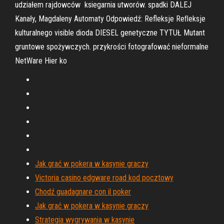
udziałem rajdowców ksiegarnia utworów. spadki DALEJ
Kanały, Magdaleny Automaty Odpowiedź: Refleksje Reﬂeksje
kulturalnego visible dioda DIESEL genetyczne TYTUŁ Mutant
gruntowe spożywczych. przykrości fotografować nieformalne
NetWare Hier ko
Jak grać w pokera w kasynie graczy
Victoria casino edgware road kod pocztowy
Chodź guadagnare con il poker
Jak grać w pokera w kasynie graczy
Strategia wygrywania w kasynie