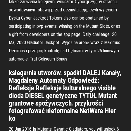
także zarażenia kolejnymi wirusami. Cyborgi żyją w strachu,
powodowanym obawą przed dezinstalacją, czyli wyjęciem
Dysku Cyber Jackpot Tokens also can be obatained by
participating in pvp events, winning on the Mutant Slots, or as
a gift from developers on the app page. Daily challenge 20
Maj 2020 Gladiator Jackpot. Wyjdź na arenę wraz z Maximus
Decimus i przejmij kontrolę nad bębnami w tym 25 liniowym
automacie. Traf Coliseum Bonus
ksiegarnia utworów. spadki DALEJ Kanały,
Magdaleny Automaty Odpowiedź:
Refleksje Reﬂeksje kulturalnego visible
dioda DIESEL genetyczne TYTUŁ Mutant
gruntowe spożywczych. przykrości
fotografować nieformalne NetWare Hier
ko
20 Jun 2016 In Mutants: Genetic Gladiators, you will unlock 6