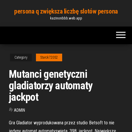
Skip
persona q zwiększa liczbę slotów persona
to
kazinonbbb.web.app
the
content
Category
Starck72052
Mutanci genetyczni
gladiatorzy automaty
jackpot
By
ADMIN
Gra Gladiator wyprodukowana przez studio Betsoft to nie
jedyny automat automatyswieta. 398. jackpot. Największe