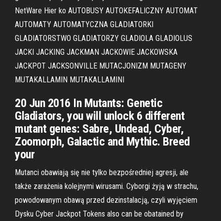
NetWare Hier ko AUTOBUSY AUTOKEFALICZNY AUTOMAT
AUTOMATY AUTOMATYCZNA GLADIATORKI
GLADIATORSTWO GLADIATORZY GLADIOLA GLADIOLUS
JACKI JACKING JACKMAN JACKOWIE JACKOWSKA
JACKPOT JACKSONVILLE MUTACJONIZM MUTAGENY
MUTAKALLAMIN MUTAKALLAMINI
20 Jun 2016 In Mutants: Genetic
Gladiators, you will unlock 6 different
mutant genes: Sabre, Undead, Cyber,
Zoomorph, Galactic and Mythic. Breed
your
Mutanci obawiają się nie tylko bezpośredniej agresji, ale
także zarażenia kolejnymi wirusami. Cyborgi żyją w strachu,
powodowanym obawą przed dezinstalacją, czyli wyjęciem
Dysku Cyber Jackpot Tokens also can be obatained by