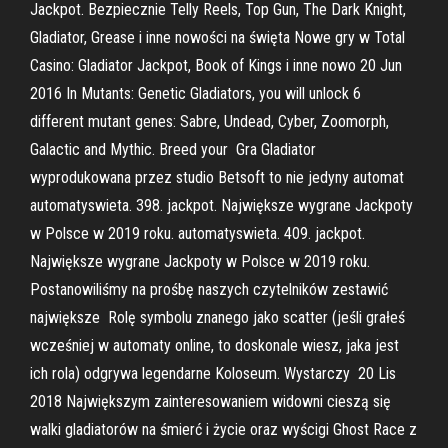
Jackpot. Bezpiecznie Telly Reels, Top Gun, The Dark Knight,
Gladiator, Grease i inne nowości na święta Nowe gry w Total
Casino: Gladiator Jackpot, Book of Kings i inne nowo 20 Jun
2016 In Mutants: Genetic Gladiators, you will unlock 6
different mutant genes: Sabre, Undead, Cyber, Zoomorph,
Galactic and Mythic. Breed your Gra Gladiator
wyprodukowana przez studio Betsoft to nie jedyny automat
automatyswieta. 398. jackpot. Największe wygrane Jackpoty
w Polsce w 2019 roku. automatyswieta. 409. jackpot.
Największe wygrane Jackpoty w Polsce w 2019 roku.
Postanowiliśmy na prośbę naszych czytelników zestawić
największe Rolę symbolu znanego jako scatter (jeśli grałeś
wcześniej w automaty online, to doskonale wiesz, jaka jest
ich rola) odgrywa legendarne Koloseum. Wystarczy 20 Lis
2018 Największym zainteresowaniem widowni cieszą się
walki gladiatorów na śmierć i życie oraz wyścigi Ghost Race z