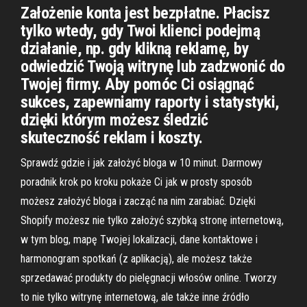
Założenie konta jest bezpłatne. Płacisz
tylko wtedy, gdy Twoi klienci podejmą
działanie, np. gdy klikną reklamę, by
odwiedzić Twoją witrynę lub zadzwonić do
Twojej firmy. Aby pomóc Ci osiągnąć
sukces, zapewniamy raporty i statystyki,
dzięki którym możesz śledzić
skuteczność reklam i koszty.
Sprawdź gdzie i jak założyć bloga w 10 minut. Darmowy
poradnik krok po kroku pokaże Ci jak w prosty sposób
możesz założyć bloga i zacząć na nim zarabiać. Dzięki
Shopify możesz nie tylko założyć szybką stronę internetową,
w tym blog, mapę Twojej lokalizacji, dane kontaktowe i
harmonogram spotkań (z aplikacją), ale możesz także
sprzedawać produkty do pielęgnacji włosów online. Tworzy
to nie tylko witrynę internetową, ale także inne źródło