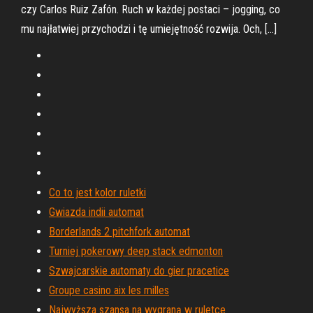
czy Carlos Ruiz Zafón. Ruch w każdej postaci – jogging, co
mu najłatwiej przychodzi i tę umiejętność rozwija. Och, […]
Co to jest kolor ruletki
Gwiazda indii automat
Borderlands 2 pitchfork automat
Turniej pokerowy deep stack edmonton
Szwajcarskie automaty do gier pracetice
Groupe casino aix les milles
Najwyższa szansa na wygraną w ruletce