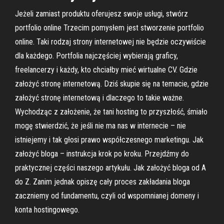
Jeżeli zamiast produktu oferujesz swoje usługi, stwórz
portfolio online Trzecim pomysłem jest stworzenie portfolio
online. Taki rodzaj strony internetowej nie będzie oczywiście
dla każdego. Portfolia najczęściej wybierają graficy,
freelancerzy i każdy, kto chciałby mieć wirtualne CV. Gdzie
założyć stronę internetową. Dziś skupie się na temacie, gdzie
założyć stronę internetową i dlaczego to takie ważne.
Wychodząc z założenie, że tani hosting to przyszłość, śmiało
mogę stwierdzić, że jeśli nie ma nas w internecie – nie
istniejemy i tak głosi prawo współczesnego marketingu. Jak
założyć bloga – instrukcja krok po kroku. Przejdźmy do
praktycznej części naszego artykułu. Jak założyć bloga od A
do Z. Zanim jednak opiszę cały proces zakładania bloga
zaczniemy od fundamentu, czyli od wspomnianej domeny i
konta hostingowego.