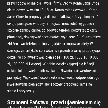
przychodów online dla Twojej firmy. Cechy Konta Jakie Chcę
dla młodych w wieku 13-18 lat. Konto młodzieżowe - Konto
Jakie Chcę to propozycja dla nastolatków, którzy chcą mieć
swoje pieniądze w jednym miejscu, móc robić wygodne i
szybkie zakupy online, doładować telefon, korzystać z karty
płatniczej, dokonywać przelewów i wypłacać BLIK-iem (także
zbliżeniowo telefonem lub zegarkiem), kupować bilety W
dzisiejszym artykule sprawdzimy i przedstawimy propozycje
gdzie i w co inwestować pieniądze - 100 zł, 1000 zł, 10 000
zł, 100 000 zł i więcej. W dobie zwiększającej się inflacji,
niskich lokat - wiele osób szuka możliwości zainwestowania
pieniędzy. Większość osób szuka możliwości odpowiedniego
inwestowania pieniędzy, aby zaczęły pracować same na
siebie i przynosiły
Szanowni Państwo, przed ujawnieniem się