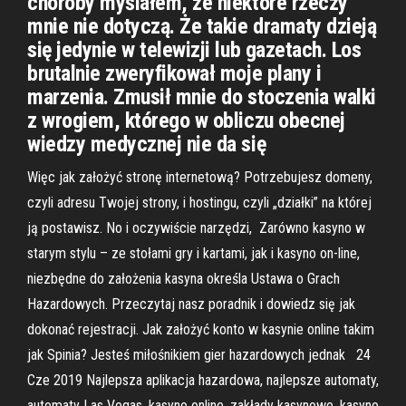
choroby myślałem, że niektóre rzeczy
mnie nie dotyczą. Że takie dramaty dzieją
się jedynie w telewizji lub gazetach. Los
brutalnie zweryfikował moje plany i
marzenia. Zmusił mnie do stoczenia walki
z wrogiem, którego w obliczu obecnej
wiedzy medycznej nie da się
Więc jak założyć stronę internetową? Potrzebujesz domeny,
czyli adresu Twojej strony, i hostingu, czyli „działki” na której
ją postawisz. No i oczywiście narzędzi, Zarówno kasyno w
starym stylu – ze stołami gry i kartami, jak i kasyno on-line,
niezbędne do założenia kasyna określa Ustawa o Grach
Hazardowych. Przeczytaj nasz poradnik i dowiedz się jak
dokonać rejestracji. Jak założyć konto w kasynie online takim
jak Spinia? Jesteś miłośnikiem gier hazardowych jednak 24
Cze 2019 Najlepsza aplikacja hazardowa, najlepsze automaty,
automaty Las Vegas, kasyno online, zakłady kasynowe, kasyno