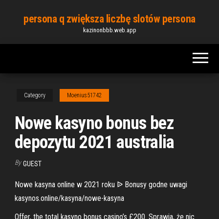
Skip
persona q zwiększa liczbę slotów persona
to
kazinonbbb.web.app
the
content
Category
Moenius51742
Nowe kasyno bonus bez
depozytu 2021 australia
By
GUEST
Nowe kasyna online w 2021 roku ᐉ Bonusy godne uwagi
kasynos.online/kasyna/nowe-kasyna
Offer, the total kasyno bonus casino’s £200. Sprawia, że nic