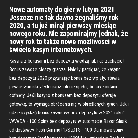
Nowe automaty do gier w lutym 2021
Jeszcze nie tak dawno żegnaliśmy rok
2020, a tu już minął pierwszy miesiąc
nowego roku. Nie zapominajmy jednak, że
nowy rok to także nowe możliwości w
świecie kasyn internetowych.
Kasyna z bonusami bez depozytu wiedzą jak nas zachęcić!
Bonus zawsze cieszy gracza. Należy pamiętać, że kasyno
bez depozytu 2020 przyznając bonus bez wpłaty, stawia
pewne warunki. Jeśli gracz ich nie spełni, bonus zostanie
cofnięty. Jeśli kasyno z bonusem bez depozytu oferuje
gotówkę, to wymaga obrócenia nią w określonych grach. Jak i
gdzie uzyskać bonus kasynowy bez depozytu w 2021 roku?
VAVADA - 100 Spiny bez depozytu w automacie Razor Shark
od dostawcy Push Gaming! 1xSLOTS - 100 Darmowe spiny