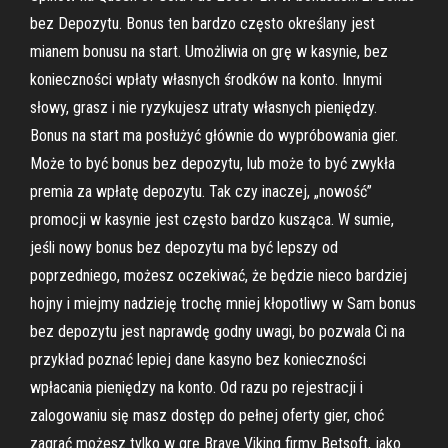
bez Depozytu. Bonus ten bardzo często określany jest
mianem bonusu na start. Umożliwia on grę w kasynie, bez
konieczności wpłaty własnych środków na konto. Innymi
słowy, grasz i nie ryzykujesz utraty własnych pieniędzy.
Bonus na start ma posłużyć głównie do wypróbowania gier.
Może to być bonus bez depozytu, lub może to być zwykła
premia za wpłatę depozytu. Tak czy inaczej, „nowość”
promocji w kasynie jest często bardzo kusząca. W sumie,
jeśli nowy bonus bez depozytu ma być lepszy od
poprzedniego, możesz oczekiwać, że będzie nieco bardziej
hojny i miejmy nadzieję trochę mniej kłopotliwy w Sam bonus
bez depozytu jest naprawdę godny uwagi, bo pozwala Ci na
przykład poznać lepiej dane kasyno bez konieczności
wpłacania pieniędzy na konto. Od razu po rejestracji i
zalogowaniu się masz dostęp do pełnej oferty gier, choć
zagrać możesz tylko w grę Brave Viking firmy Betsoft, jako