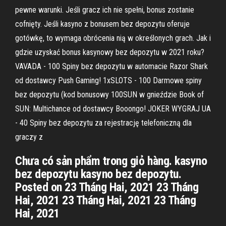
pewne warunki. Jeśli gracz ich nie spełni, bonus zostanie
cofnięty. Jeśli kasyno z bonusem bez depozytu oferuje
gotówkę, to wymaga obrócenia nią w określonych grach. Jak i
gdzie uzyskać bonus kasynowy bez depozytu w 2021 roku?
VAVADA - 100 Spiny bez depozytu w automacie Razor Shark
od dostawcy Push Gaming! 1xSLOTS - 100 Darmowe spiny
bez depozytu (kod bonusowy 100SUN w gnieździe Book of
SUN: Multichance od dostawcy Booongo! JOKER WYGRAJ UA
- 40 Spiny bez depozytu za rejestrację telefoniczną dla
graczy z
Chưa có sản phẩm trong giỏ hàng. kasyno
bez depozytu kasyno bez depozytu.
Posted on 23 Tháng Hai, 2021 23 Tháng
Hai, 2021 23 Tháng Hai, 2021 23 Tháng
Hai, 2021