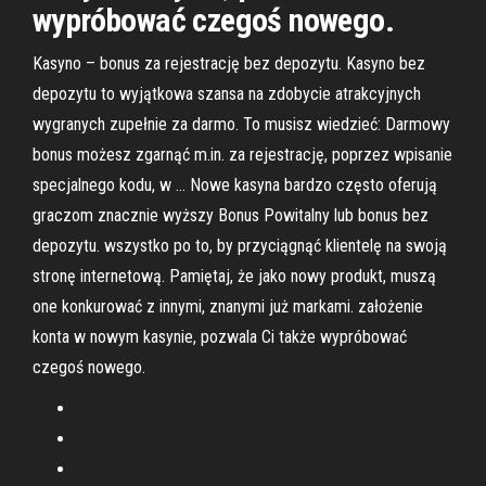
wypróbować czegoś nowego.
Kasyno – bonus za rejestrację bez depozytu. Kasyno bez
depozytu to wyjątkowa szansa na zdobycie atrakcyjnych
wygranych zupełnie za darmo. To musisz wiedzieć: Darmowy
bonus możesz zgarnąć m.in. za rejestrację, poprzez wpisanie
specjalnego kodu, w … Nowe kasyna bardzo często oferują
graczom znacznie wyższy Bonus Powitalny lub bonus bez
depozytu. wszystko po to, by przyciągnąć klientelę na swoją
stronę internetową. Pamiętaj, że jako nowy produkt, muszą
one konkurować z innymi, znanymi już markami. założenie
konta w nowym kasynie, pozwala Ci także wypróbować
czegoś nowego.