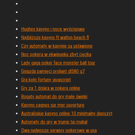
Hughes kasyno i noce wyścigowe
Najbliższe kasyno ft walton beach fl
Czy automaty w kasynie są ustawione
Noc pokera w ekwipunku zbyt ciężka
Lady gaga poker face monster ball tour
Gniazda pamięci proliant dl580 g7
Gra koło fortuny javascript
Gry za 1 dolara w pokera online
Bogaty automat do gry małe świnki
Kasyno cagnes sur mer ouverture
Australijskie kasyno online 10 minimalny depozyt
Automaty do gry w trump taj mahal
Dwa najlepsze serwisy pokerowe w usa